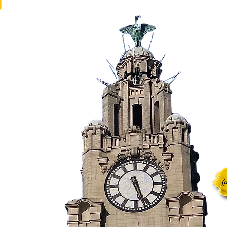
 University
）
）