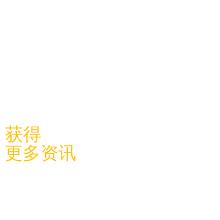
​关注利物浦中国学联
获得
更多资讯
关于学
联
​学联新闻