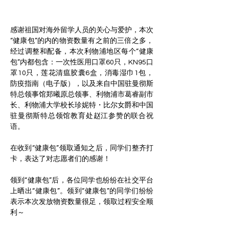
感谢祖国对海外留学人员的关心与爱护，本次
“健康包”的内的物资数量有之前的三倍之多，
经过调整和配备，本次利物浦地区每个“健康
包”内都包含：一次性医用口罩60只，KN95口
罩10只，莲花清瘟胶囊6盒，消毒湿巾1包，
防疫指南（电子版），以及来自中国驻曼彻斯
特总领事馆郑曦原总领事、利物浦市葛睿副市
长、利物浦大学校长珍妮特・比尔女爵和中国
驻曼彻斯特总领馆教育处赵江参赞的联合祝
在收到“健康包”领取通知之后，同学们整齐打
卡，表达了对志愿者们的感谢！
领到“健康包”后，各位同学也纷纷在社交平台
上晒出“健康包”。领到“健康包”的同学们纷纷
表示本次发放物资数量很足，领取过程安全顺