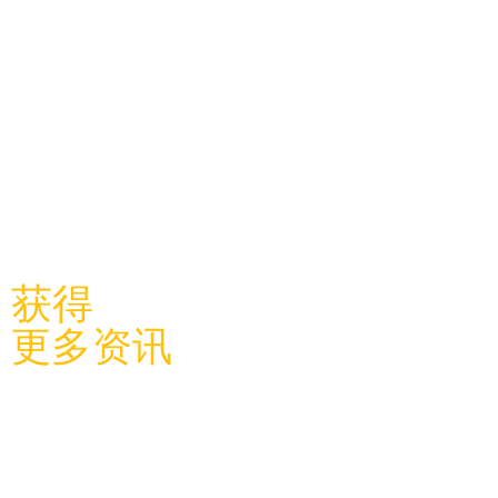
​关注利物浦中国学联
获得
更多资讯
关于学
联
​学联新闻