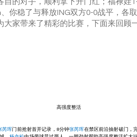
各自的对手，顺利拿下开门红；福禄娃1-1
even、你稳了与释放ING双方0-0战平，各
为大家带来了精彩的比赛，下面来回顾
高强度整活
张芮珲
门前抢射首开记录，8分钟
张芮珲
在禁区前沿抽射破门，
城，
杨亦松
中场带球晃过两人，一脚劲射帮助高强度整活扩大