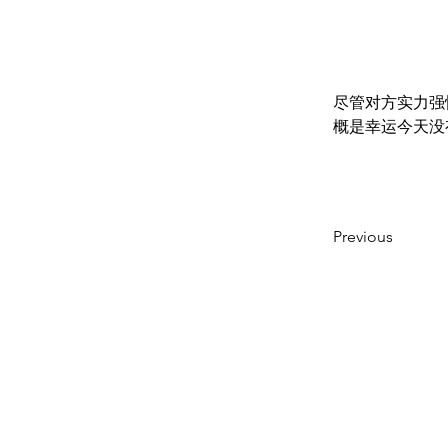
尽管对方实力强
概是幸运今天没
Previous