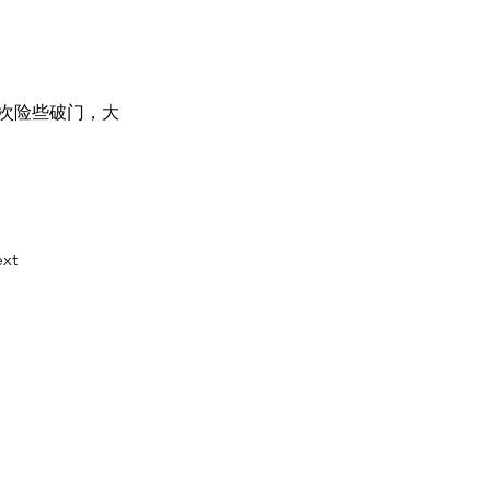
次险些破门，大
xt