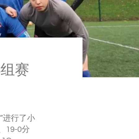
小组赛
杯”进行了小
19-0分