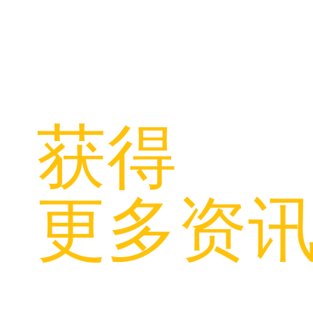
​关注利物浦中
获得
更多资