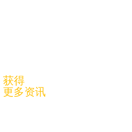
​关注利物浦中国学联
获得
更多资讯
关于学
联
​学联新闻