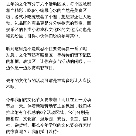
去年的文化节分了六个活动区域，每个区域都
相当精彩，吃货小编最心水的当然是美食区
啦，各式小吃统统尝了个遍，想想都还让人激
动。礼品区的商品更是分分钟抢完的节奏。而
娱乐区的各类小游戏和文化区的文化活动也是
精彩纷呈，引得小伙伴们纷纷参与其中。
听到这里是不是就忍不住要去玩耍一番了呢，
别急，文化节还有照相区，等待你们留下记忆
的相框。表演区，让你在参与活动的闲暇，一
边休息一边欣赏精彩节目。
去年的文化节的活动可谓是丰富多彩让人应接
今年我们的文化节又要来啦！而且在五一劳动
节这一天。伴着新颖劳动节主题氛围，我们将
推出附有年代感的6个活动区域，它们分别是
照相馆、文化宫、游乐园、戏台、食堂、信用
社、杂货铺。那么今年学联的文化节会有怎样
的惊喜呢？让我们拭目以待~