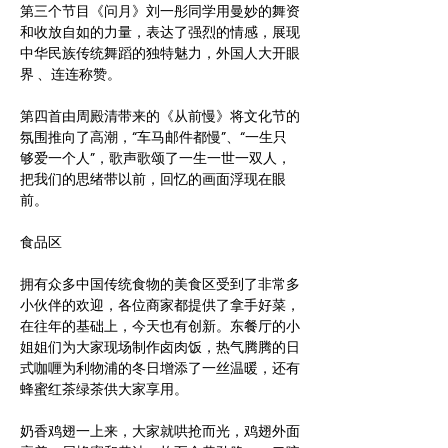
第三个节目《问月》刘一彤同学用曼妙的舞资
和收放自如的力量，表达了强烈的情感，展现
中华民族传统舞蹈的独特魅力，外国人大开眼
界 、连连称赞。
第四首由周殿清带来的《从前慢》将文化节的
氛围推向了高潮，“车马邮件都慢”、“一生只
够爱一个人”，歌声歌颂了一生一世一双人，
把我们的思绪带以前，回忆的画面浮现在眼
前。
食品区
拥有众多中国传统食物的美食区受到了非常多
小伙伴的欢迎，各位商家都提供了拿手好菜，
在往年的基础上，今天也有创新。东餐厅的小
姐姐们为大家现场制作卤肉饭，热气腾腾的日
式咖喱为利物浦的冬日增添了一丝温暖，还有
蜂蜜红茶绿茶供大家享用。
奶香鸡翅一上来，大家就哄抢而光，鸡翅外面