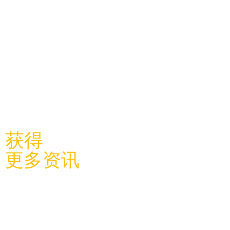
​关注利物浦中国学联
获得
更多资讯
关于学
联
​学联新闻