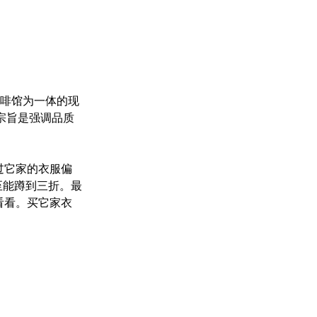
咖啡馆为一体的现
的宗旨是强调品质
过它家的衣服偏
甚至能蹲到三折。最
看看。买它家衣