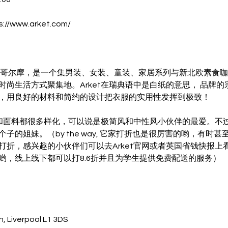
s://www.arket.com/
斯德哥尔摩，是一个集男装、女装、童装、家居系列与新北欧素食
时尚生活方式聚集地。Arket在瑞典语中是白纸的意思， 品牌
，用良好的材料和简约的设计把衣服的实用性发挥到极致！
款式和面料都很多样化，可以说是极简风和中性风小伙伴的最爱。不
子的姐妹。（by the way, 它家打折也是很厉害的哟，有时
打折，感兴趣的小伙伴们可以去Arket官网或者英国省钱快报上
哟，线上线下都可以打8.6折并且为学生提供免费配送的服务）
n, Liverpool L1 3DS