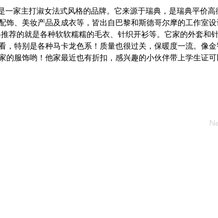
tories是一家主打淑女法式风格的品牌。它来源于瑞典，是瑞典平价
配饰、美妆产品及成衣等，皆出自巴黎和斯德哥尔摩的工作室设计。&
家最值得推荐的就是各种软软糯糯的毛衣、针织开衫等。它家的外套和
看，特别是各种马卡龙色系！质量也很过关，保暖度一流。像金
家的服饰哟！他家最近也有折扣，感兴趣的小伙伴带上学生证可
！
Ne
国学联
关于学联
学联活
​学联新闻
体育活动
学联独家
文娱活动