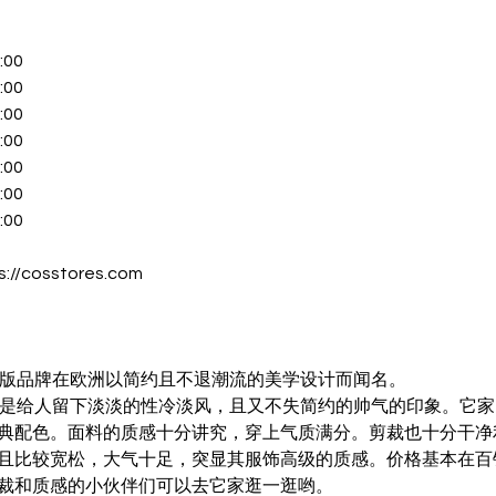
:00
:00
:00
:00
:00
:00
:00
s://cosstores.com
级版品牌在欧洲以简约且不退潮流的美学设计而闻名。
总是给人留下淡淡的性冷淡风，且又不失简约的帅气的印象。它
典配色。面料的质感十分讲究，穿上气质满分。剪裁也十分干净
且比较宽松，大气十足，突显其服饰高级的质感。价格基本在百
裁和质感的小伙伴们可以去它家逛一逛哟。