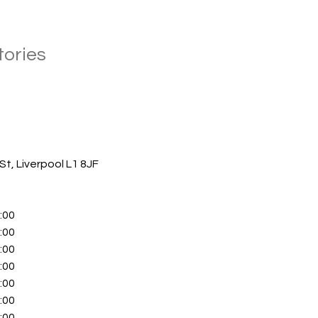
tories
St, Liverpool L1 8JF
:00
:00
:00
:00
:00
:00
:00