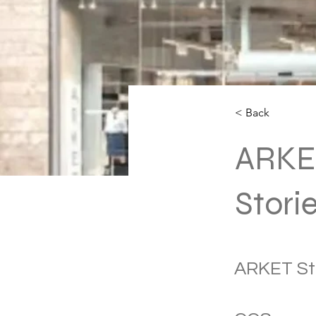
< Back
ARKET
Stor
ARKET St