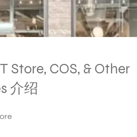
 Store, COS, & Other
ies 介绍
ore