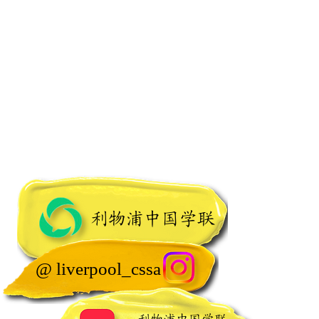
吃在利村
电信诈骗
医在利村
联系我们
购在利村
紧急联系方式
游在利村
利物浦中国学联
@ liverpool_cssa