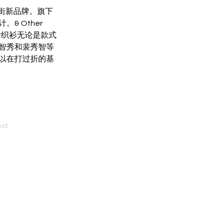
高街新品牌。旗下
 Other 
针织衫无论是款式
智秀和裴秀智等
以在打过折的基
xt
动
利村生活
平安留学
学在利村
留学安全
住在利村
防疫资讯