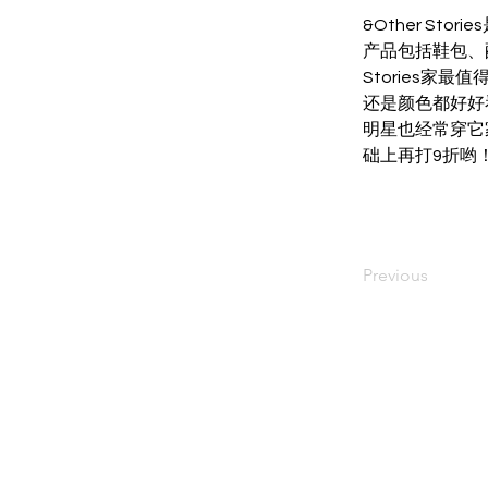
&Other S
产品包括鞋包、
Stories
还是颜色都好好
明星也经常穿它
础上再打9折哟
Previous
​关注利物浦中