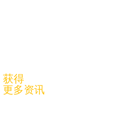
​关注利物浦中国学联
获得
更多资讯
关于学
联
​学联新闻