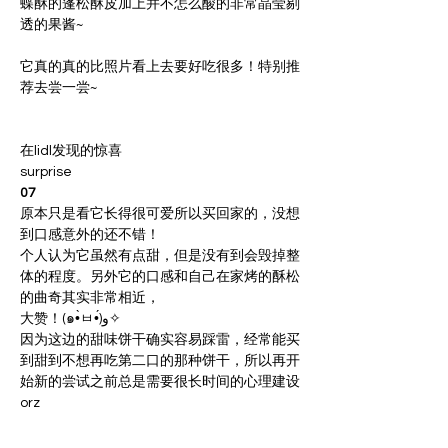
蝶酥的蓬松酥皮加上并不怎么酸的非常晶莹剔
它真的真的比照片看上去要好吃很多！特别推
荐去尝一尝~
在lidl发现的惊喜
surprise
07
原本只是看它长得很可爱所以买回家的，没想
到口感意外的还不错！
个人认为它虽然有点甜，但是没有到会毁掉整
体的程度。另外它的口感和自己在家烤的酥松
的曲奇其实非常相近，
大赞！(๑•̀ㅂ•́)و✧
因为这边的甜味饼干确实容易踩雷，经常能买
到甜到不想再吃第二口的那种饼干，所以再开
始新的尝试之前总是需要很长时间的心理建设
orz