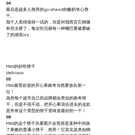
04
最后是超多人推荐的go ahead的酸奶夹心饼
干。
我个人觉得值得一试的，但是对我而言它稍微
有些太硬了，每次吃完都有一种嘴巴要被磨破
了的感觉orz
M&S的好吃饼干
delicious
05
M&S最受欢迎的开心果曲奇当然要放在第一
位！
虽然每个超市自己的品牌都会类似的曲奇饼
干，但是不得不说，把开心果混合进去的这款
是所有这个类型的饼干里味道最好的一个！
06
M&S的这个饼干光看图片会觉得是某种中间放
了果酱的普通小饼干，然而！它其实是类似蝴