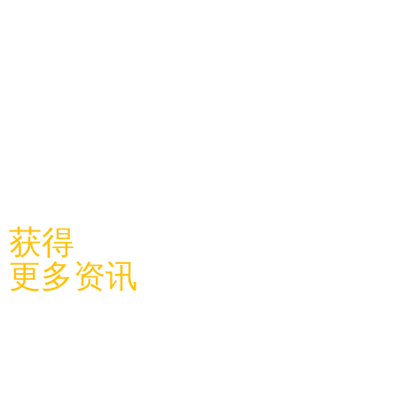
​关注利物浦中国学联
获得
更多资讯
关于学
联
​学联新闻