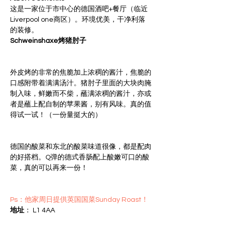
这是一家位于市中心的德国酒吧+餐厅（临近
Liverpool one商区）。环境优美，干净利落
的装修。
Schweinshaxe烤猪肘子
外皮烤的非常的焦脆加上浓稠的酱汁，焦脆的
口感附带着满满汤汁。猪肘子里面的大块肉腌
制入味，鲜嫩而不柴，蘸满浓稠的酱汁，亦或
者是蘸上配自制的苹果酱，别有风味。真的值
得试一试！（一份量挺大的）
德国的酸菜和东北的酸菜味道很像，都是配肉
的好搭档。Q弹的德式香肠配上酸嫩可口的酸
菜，真的可以再来一份！
Ps：他家周日提供英国国菜Sunday Roast！
地址
： L1 4AA