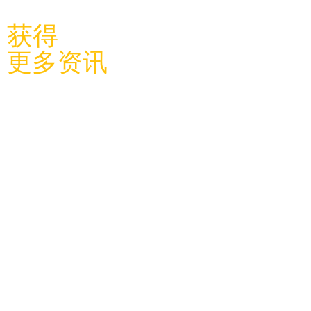
​关注利物浦中国学联
获得
更多资讯
关于学
联
​学联新闻
学联团建
加入我们
学联活
动
体育活动