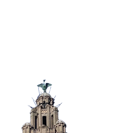
平安留
学
留学安全
防疫资讯
电信诈骗
联系我们
紧急联系方式