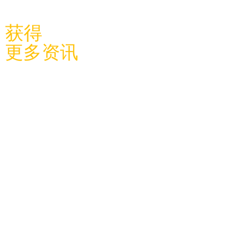
​关注利物浦中国学联
获得
更多资讯
关于学
联
​学联新闻
学联团建
加入我们
学联活
动
体育活动